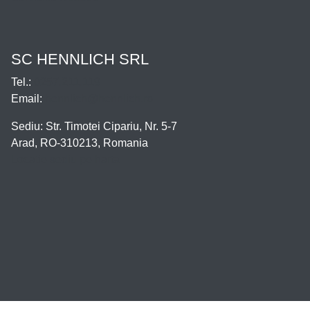
SC HENNLICH SRL
Tel.:
0257.211.119
Email:
hennlich@hennlich.ro
Sediu: Str. Timotei Cipariu, Nr. 5-7
Arad, RO-310213, Romania
Locatie sediu pe harta