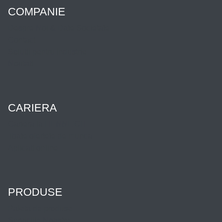
COMPANIE
Despre Noi & Date Societate
Contact
Solutii pentru industrie
Noutati
CARIERA
Cariera la HENNLICH
Toate ofertele de munca
Aplicati online
PRODUSE
Paleta de produse
Serviciile Noastre