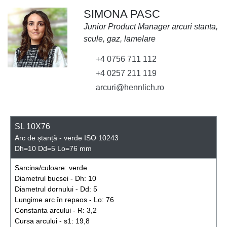
SIMONA PASC
Junior Product Manager arcuri stanta,
scule, gaz, lamelare
+4 0756 711 112
+4 0257 211 119
arcuri@hennlich.ro
SL 10X76
Arc de ștanță - verde ISO 10243
Dh=10 Dd=5 Lo=76 mm
Sarcina/culoare:
verde
Diametrul bucsei - Dh:
10
Diametrul dornului - Dd:
5
Lungime arc în repaos - Lo:
76
Constanta arcului - R:
3,2
Cursa arcului - s1:
19,8