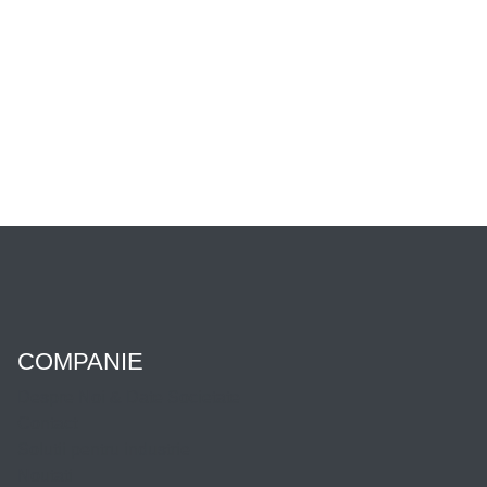
COMPANIE
Despre Noi & Date Societate
Contact
Solutii pentru industrie
Noutati