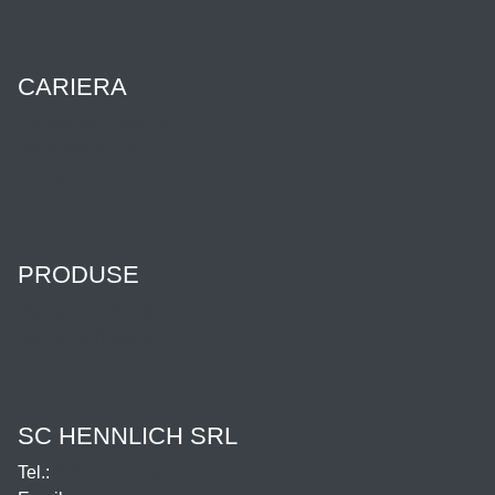
CARIERA
Cariera la HENNLICH
Toate ofertele de munca
Aplicati online
PRODUSE
Paleta de produse
Serviciile Noastre
SC HENNLICH SRL
Tel.:
0257.211.119