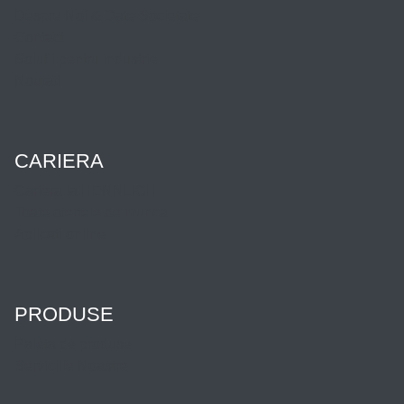
Despre Noi & Date Societate
Contact
Solutii pentru industrie
Noutati
CARIERA
Cariera la HENNLICH
Toate ofertele de munca
Aplicati online
PRODUSE
Paleta de produse
Serviciile Noastre