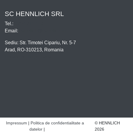
SC HENNLICH SRL
Tel.:
0257.211.119
Email:
hennlich@hennlich.ro
Sediu: Str. Timotei Cipariu, Nr. 5-7
Arad, RO-310213, Romania
Locatie sediu pe harta
Impressum
Politica de confidentialitate a
© HENNLICH
datelor
2026