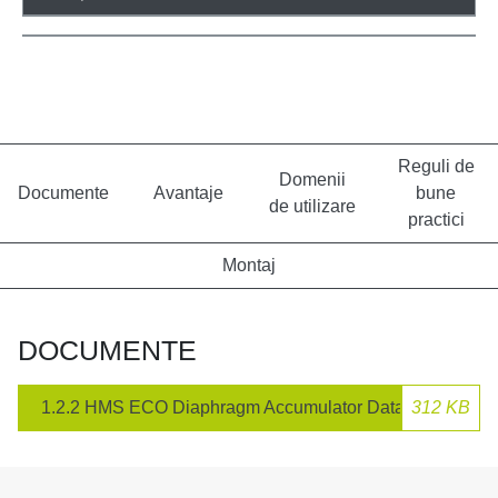
Reguli de
Domenii
Documente
Avantaje
bune
de utilizare
practici
Montaj
DOCUMENTE
1.2.2 HMS ECO Diaphragm Accumulator Data Sheet.pdf
312 KB